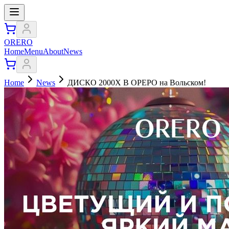
ORERO
Home
Menu
About
News
Home
News
ДИСКО 2000Х В ОРЕРО на Вольском!