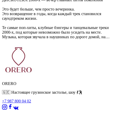
Это будет больше, чем просто вечеринка.
Это возвращение в годы, когда каждый трек становился
саундтреком жизни.
Те самые поп-хиты, клубные бэнгеры и танцевальные треки
2000-х, под которые невозможно было усидеть на месте.
Музыка, которая звучала в наушниках по дороге домой, на
первых вечеринках и в каждом ночном клубе.
В эту ночь «Ореро» наполнится атмосферой беззаботных
нулевых:
яркий свет, знакомые мотивы, танцы и ощущение, будто
завтра можно никуда не спешить.
Здесь снова будут подпевать каждому припеву.
Снова ловить тот самый вайб.
И снова танцевать так, будто на календаре 2007-й.
ORERO
🇬🇪 Настоящее грузинское застолье, шоу 💃🕺
+7 987 800 04 02