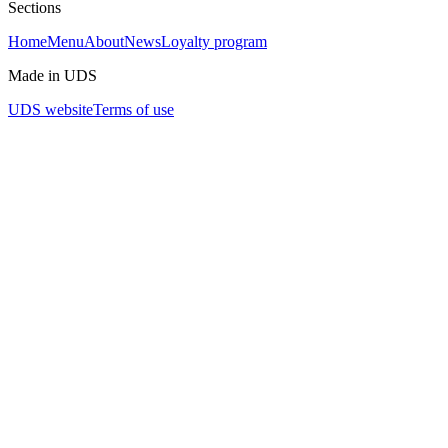
Sections
Home
Menu
About
News
Loyalty program
Made in UDS
UDS website
Terms of use