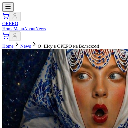
ORERO
Home
Menu
About
News
Home
News
О! Шоу в ОРЕРО на Вольском!