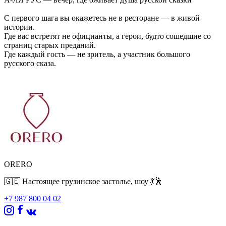
С первого шага вы окажетесь не в ресторане — в живой
истории.
Где вас встретят не официанты, а герои, будто сошедшие со
страниц старых преданий.
Где каждый гость — не зритель, а участник большого
русского сказа.
В эту ночь «Ореро» превратится в шумную избу, царские
палаты и ярмарочную площадь одновременно.
С запахом свежего хлеба, звоном смеха и музыкой, от которой
невозможно устоять.
На ваших глазах развернётся история, полная веселья,
хитрости и настоящей широты души.
Удалые молодцы, готовые пуститься в пляс…
Красны девицы, чьи голоса звенят, как весенние ручьи…
Лукавые герои, что втянут вас в игру, где шутка может
ORERO
обернуться испытанием…
И персонажи, которые выберут именно вас — чтобы вплести
🇬🇪 Настоящее грузинское застолье, шоу 💃🕺
в свою историю.
+7 987 800 04 02
Песни, от которых мурашки по коже.
Танцы, в которых нет правил — только ритм и душа.