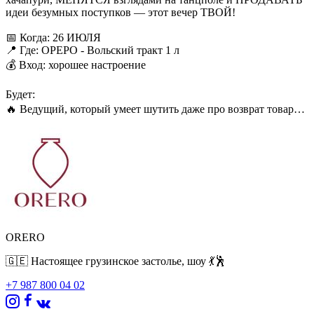
идеи безумных поступков — этот вечер ТВОЙ!
📅 Когда: 26 ИЮЛЯ
📍 Где: ОРЕРО - Вольский тракт 1 л
💰 Вход: хорошее настроение
Будет:
🔥 Ведущий, который умеет шутить даже про возврат товара
🔥Живой вокал — подпоёшь, даже если пришёл просто
поесть
🔥DJ — будет крутить не чеки, а треки
🔥Атмосфера, которая точно "не по акции", а по любви.
Неважно, торгуешь ты холодильниками, булочками или
хорошим настроением — главное, не пропусти! Отмечай
друзей, собирай смену — и встретимся на самой весёлой
торговой тусовке лета!
ORERO
Подтверждай присутствие по т.650140, а то без тебя рынок
🇬🇪 Настоящее грузинское застолье, шоу 💃🕺
упадёт! 📉😜
+7 987 800 04 02
P.S. Если не придешь — вся твоя сдача будет в 1-рублевых