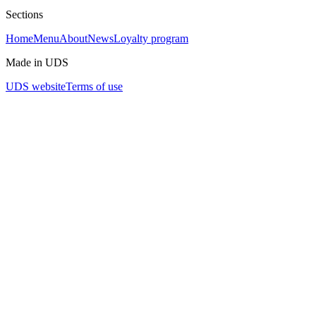
монетах. Шутка! (Или нет) 😈
Sections
Home
Menu
About
News
Loyalty program
Made in UDS
UDS website
Terms of use