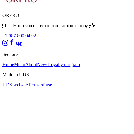
ORERO
🇬🇪 Настоящее грузинское застолье, шоу 💃🕺
+7 987 800 04 02
Sections
Home
Menu
About
News
Loyalty program
Made in UDS
UDS website
Terms of use