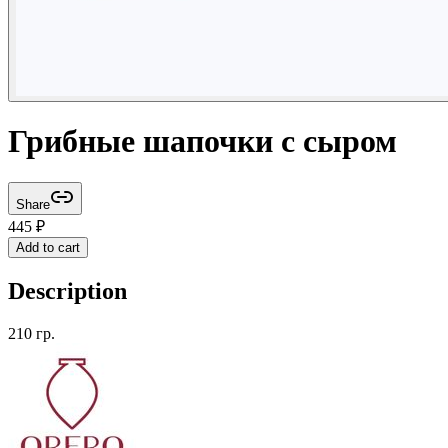
Грибные шапочки с сыром
Share
445
₽
Add to cart
Description
210 гр.