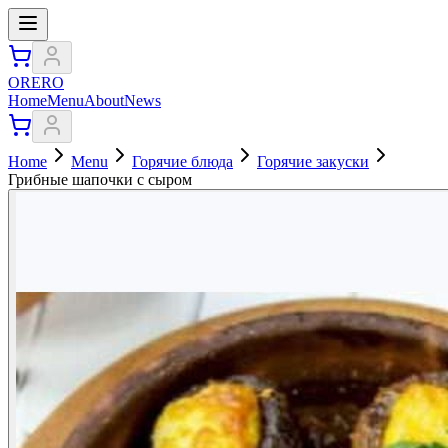
ORERO
Home
Menu
About
News
Home
Menu
Горячие блюда
Горячие закуски
Грибные шапочки с сыром