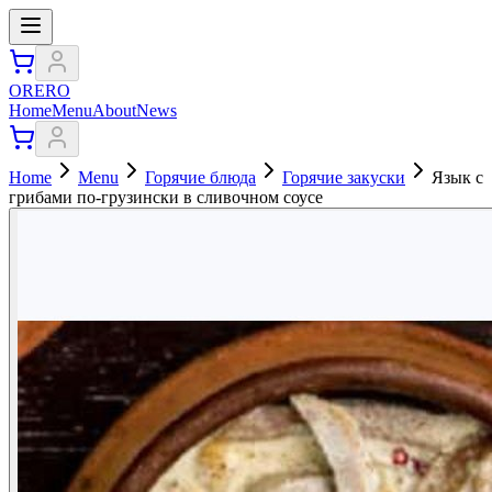
ORERO
Home
Menu
About
News
Home
Menu
Горячие блюда
Горячие закуски
Язык с
грибами по-грузински в сливочном соусе