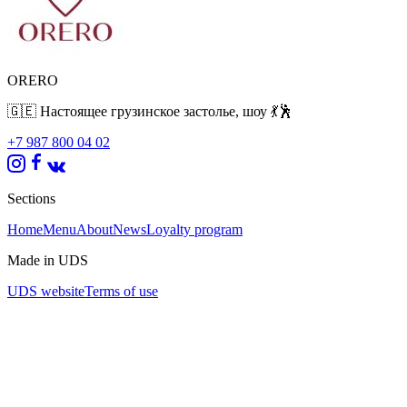
ORERO
🇬🇪 Настоящее грузинское застолье, шоу 💃🕺
+7 987 800 04 02
Sections
Home
Menu
About
News
Loyalty program
Made in UDS
UDS website
Terms of use