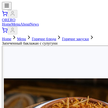
ORERO
Home
Menu
About
News
Home
Menu
Горячие блюда
Горячие закуски
Запеченный баклажан с сулугуни