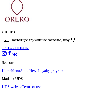
ORERO
🇬🇪 Настоящее грузинское застолье, шоу 💃🕺
+7 987 800 04 02
Sections
Home
Menu
About
News
Loyalty program
Made in UDS
UDS website
Terms of use